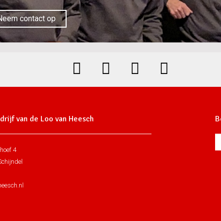
Neem contact op
rijf van de Loo van Heesch
B
hoef 4
chijndel
heesch.nl