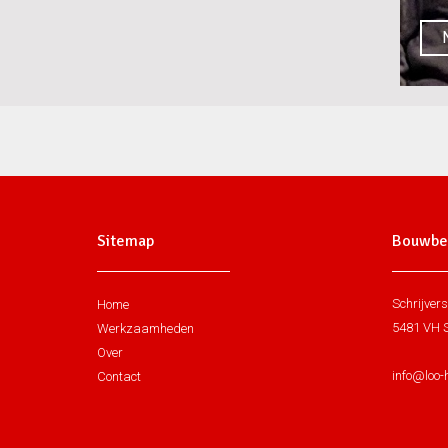
Sitemap
Bouwbed
Schrijvers
Home
5481 VH S
Werkzaamheden
Over
info@loo-
Contact